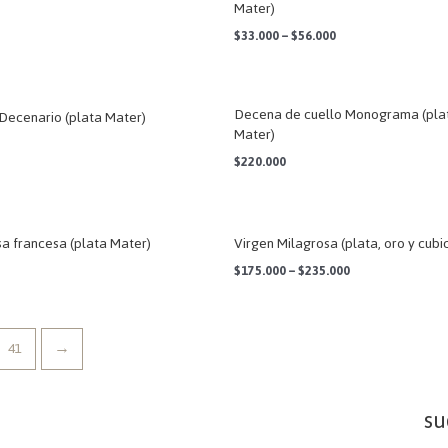
Mater)
$
33.000
–
$
56.000
Decena de cuello Monograma (pla
Decenario (plata Mater)
Mater)
$
220.000
a francesa (plata Mater)
Virgen Milagrosa (plata, oro y cubi
$
175.000
–
$
235.000
41
→
su