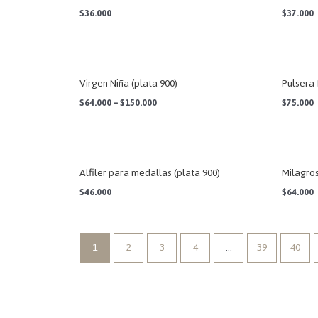
$
36.000
$
37.000
Virgen Niña (plata 900)
Pulsera 
$
64.000
–
$
150.000
$
75.000
Alfiler para medallas (plata 900)
Milagros
$
46.000
$
64.000
1
2
3
4
…
39
40