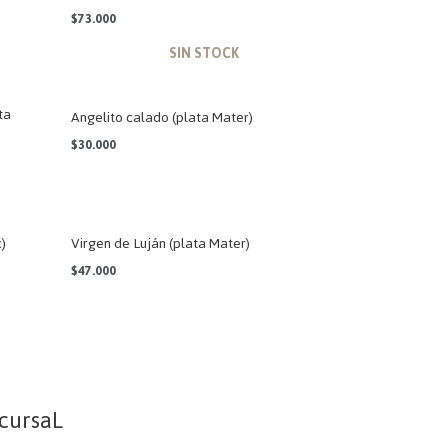
$
73.000
AGOTADO
ta
Angelito calado (plata Mater)
$
30.000
c)
Virgen de Luján (plata Mater)
$
47.000
cursaL