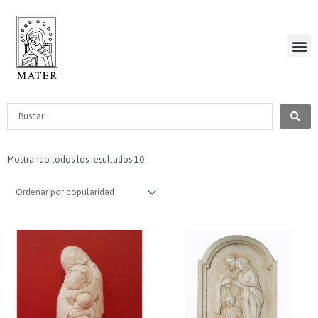
Ir
al
Me
contenido
ART
Search
...
Mostrando todos los resultados 10