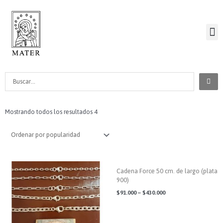
Ir
al
M
contenido
AR
Search
...
Mostrando todos los resultados 4
Cadena Force 50 cm. de largo (plata
900)
$
91.000
–
$
430.000