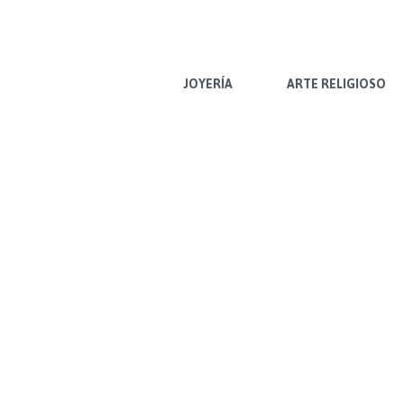
Ir
al
contenido
JOYERÍA
ARTE RELIGIOSO