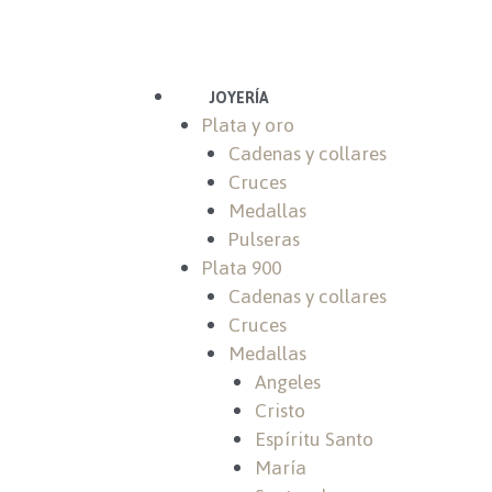
Ir
al
contenido
Menu
JOYERÍA
Plata y oro
Cadenas y collares
Cruces
Medallas
Pulseras
Plata 900
Cadenas y collares
Cruces
Medallas
Angeles
Cristo
Espíritu Santo
María