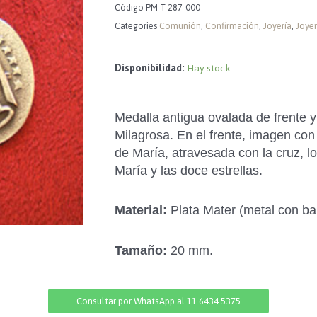
Código
PM-T 287-000
Categories
Comunión
,
Confirmación
,
Joyería
,
Joyer
Disponibilidad:
Hay stock
Medalla antigua ovalada de frente y
Milagrosa. En el frente, imagen con l
de María, atravesada con la cruz, 
María y las doce estrellas.
Material:
Plata Mater (metal con ba
Tamaño:
20 mm.
Consultar por WhatsApp al 11 6434 5375