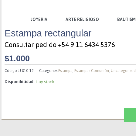
Ir
al
contenido
JOYERÍA
ARTE RELIGIOSO
BAUTIS
Estampa rectangular
Consultar pedido +54 9 11 6434 5376
$
1.000
Código
JJ 010-12
Categories
Estampa
,
Estampas Comunión
,
Uncategorized
Disponibilidad:
Hay stock