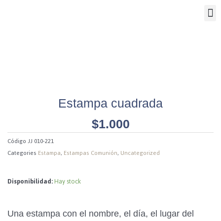
Ir
M
al
contenido
AR
Estampa cuadrada
$
1.000
Código
JJ 010-221
Categories
Estampa
,
Estampas Comunión
,
Uncategorized
Disponibilidad:
Hay stock
Una estampa con el nombre, el día, el lugar del