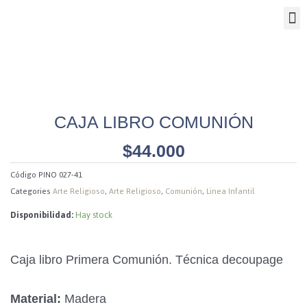
Ir
M
al
contenido
AR
CAJA LIBRO COMUNIÓN
$
44.000
Código
PINO 027-41
Categories
Arte Religioso
,
Arte Religioso
,
Comunión
,
Linea Infantil
Disponibilidad:
Hay stock
Caja libro Primera Comunión. Técnica decoupage
Material:
Madera